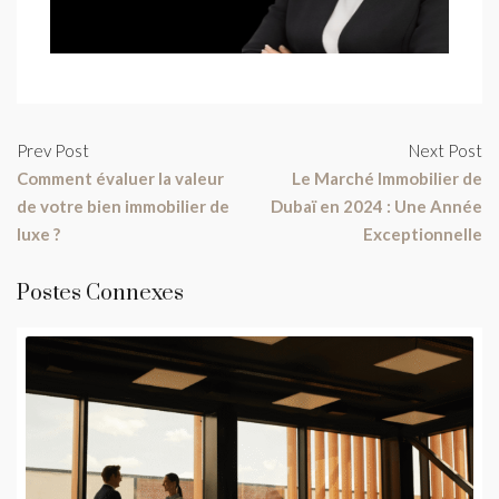
Prev Post
Next Post
Comment évaluer la valeur
Le Marché Immobilier de
de votre bien immobilier de
Dubaï en 2024 : Une Année
luxe ?
Exceptionnelle
Postes Connexes