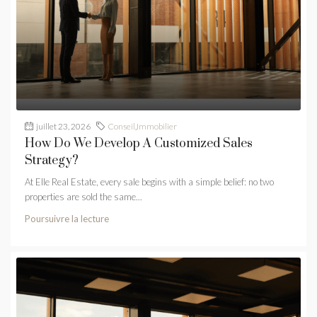
juillet 23, 2026
Conseil
,
Immobilier
How Do We Develop A Customized Sales
Strategy?
At Elle Real Estate, every sale begins with a simple belief: no two
properties are sold the same...
Poursuivre la lecture