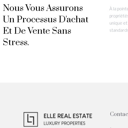
Nous Vous Assurons
À la poin
propriété
Un Processus D'achat
unique et
Et De Vente Sans
standards 
Stress.
Contac