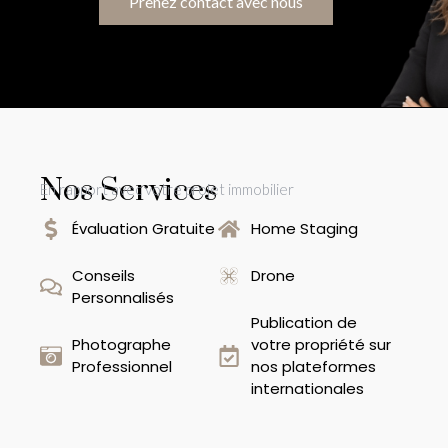
Prenez contact avec nous
Nos Services
En rapport avec votre projet immobilier
Évaluation Gratuite
Home Staging
Conseils
Drone
Personnalisés
Publication de
Photographe
votre propriété sur
Professionnel
nos plateformes
internationales