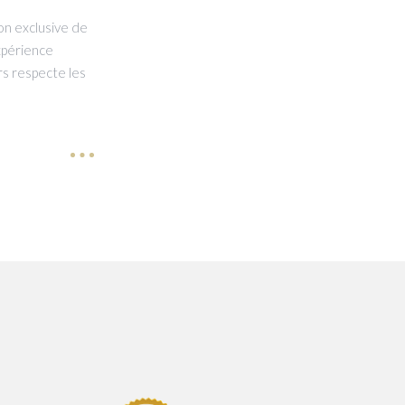
on exclusive de
xpérience
s respecte les