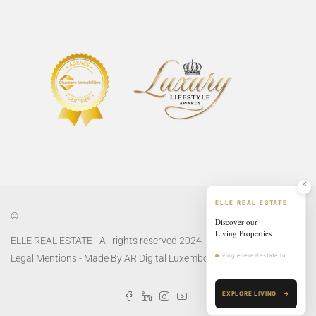
ELLE REAL ESTATE
©
Discover our
Living Properties
ELLE REAL ESTATE - All rights reserved 2024 -
Privacy Policy
and
living.ellerealestate.lu
Legal Mentions
- Made By
AR Digital Luxembourg
EXPLORE LIVING
→