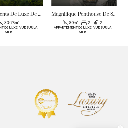
Appartements De Luxe De 30m² À 75m² À Cerbère, France
Magnifique Penthouse De 80m² À Pereybere, Île Maurice
30-75
m²
80
m²
2
2
T DE LUXE, VUE SUR LA
APPARTEMENT DE LUXE, VUE SUR LA
MER
MER