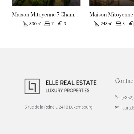
eudorf, Canton De Luxembourg
Maison Mitoyenne 7 Chambres À Schrassig
330
m²
7
3
243
m²
5
Contac
(+352)
5 rue de la Reine L-2418 Luxembourg
laura.l