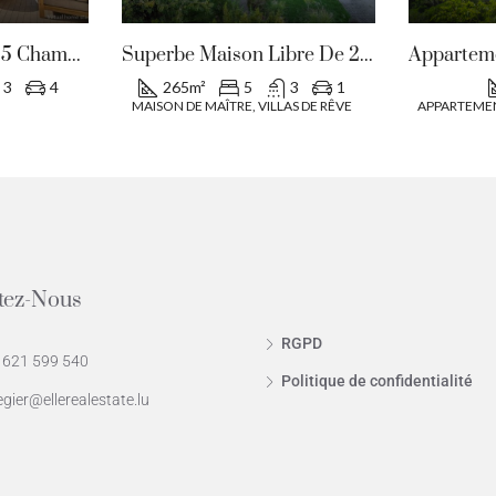
Maison Mitoyenne 5 Chambres À Schoenfels
Superbe Maison Libre De 265m² À Mullendorf, Luxembourg
3
4
265
m²
5
3
1
MAISON DE MAÎTRE, VILLAS DE RÊVE
APPARTEMEN
tez-Nous
RGPD
 621 599 540
Politique de confidentialité
egier@ellerealestate.lu