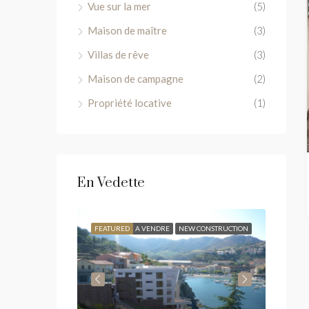
Vue sur la mer
(5)
Maison de maître
(3)
Villas de rêve
(3)
Maison de campagne
(2)
Propriété locative
(1)
En Vedette
A VENDRE
FEATURED
A VENDRE
NEW CONSTRUCTION
FEATU