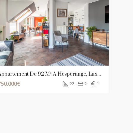
Appartement De 92 M² À Hesperange, Luxembourg
750.000€
92
2
1
DU
FEATURED
A VENDRE
NOUVEAU BIEN
FEATURED