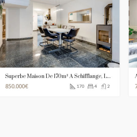
Superbe Maison De 170m² À Schifflange, Luxembourg
850.000€
170
4
2
RED
A VENDRE
NEW CONSTRUCTION
FEATURED
VEN