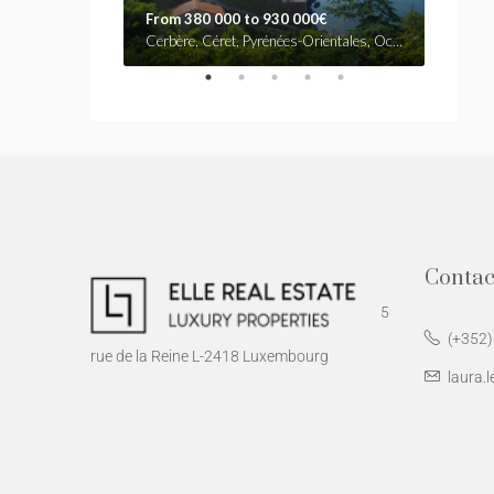
From 380 000 to 930 000€
530.0
Rue d'Antibes, La Lepre, Cannes, Grasse, Alpes-Maritimes, Provence-Alpes-Côte d'Azur, France métropolitaine, 06407, France
Cerbère, Céret, Pyrénées-Orientales, Occitanie, France métropolitaine, 66290, France
Grand B
Contac
5
(+352)
rue de la Reine L-2418 Luxembourg
laura.l