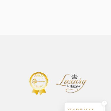
1.390.000€
3.180.000€
Schifflange, Canton Esch-sur-Alzette, Lëtzebuerg
Avenidas Novas, Lisboa, Portugal
ELLE REAL ESTATE