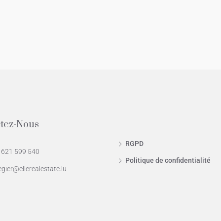
00€
850.000€
aie, Rodrigues, Île Maurice
tez-Nous
RGPD
 621 599 540
Politique de confidentialité
egier@ellerealestate.lu