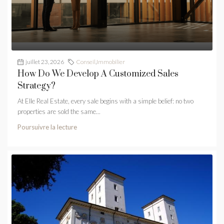
juillet 23, 2026
Conseil
,
Immobilier
How Do We Develop A Customized Sales
Strategy?
At Elle Real Estate, every sale begins with a simple belief: no two
properties are sold the same...
Poursuivre la lecture