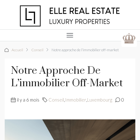
Accueil
Conseil
Notre approche de l’immobilier off-market
Notre Approche De
L’immobilier Off-Market
il y a 6 mois
Conseil
,
Immobilier
,
Luxembourg
0