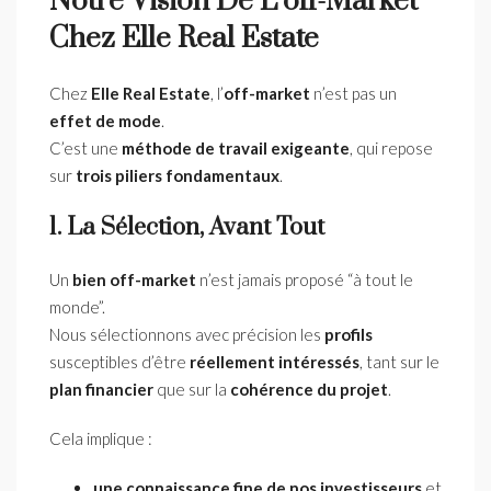
Notre Vision De L’off-Market
Chez Elle Real Estate
Chez
Elle Real Estate
, l’
off-market
n’est pas un
effet de mode
.
C’est une
méthode de travail exigeante
, qui repose
sur
trois piliers fondamentaux
.
1. La Sélection, Avant Tout
Un
bien off-market
n’est jamais proposé “à tout le
monde”.
Nous sélectionnons avec précision les
profils
susceptibles d’être
réellement intéressés
, tant sur le
plan financier
que sur la
cohérence du projet
.
Cela implique :
une connaissance fine de nos investisseurs
et