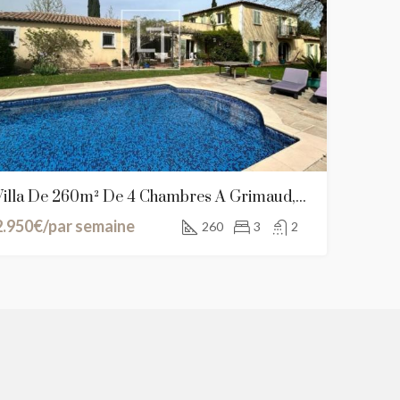
1.390.000€
3.180.000€
Schifflange, Canton Esch-sur-Alzette, Lëtzebuerg
Avenidas Novas, Lisboa, Portugal
Villa De 260m² De 4 Chambres À Grimaud, France
2.950€/par semaine
260
3
2