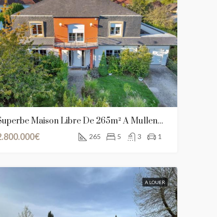
Superbe Maison Libre De 265m² À Mullendorf, Luxembourg
2.800.000€
265
5
3
1
DU
FEATURED
A VENDRE
NOUVEAU BIEN
FEATURED
A LOUER