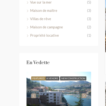
Vue sur la mer
(5)
Maison de maître
(3)
Villas de rêve
(3)
Maison de campagne
(2)
Propriété locative
(1)
En Vedette
A VENDRE
FEATURED
A VENDRE
NEW CONSTRUCTION
FEATU