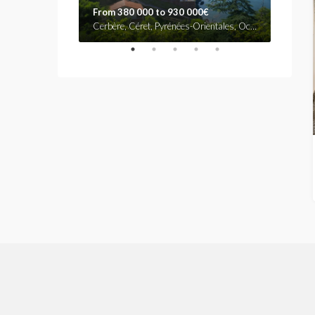
From 380 000 to 930 000€
530.0
Rue d'Antibes, La Lepre, Cannes, Grasse, Alpes-Maritimes, Provence-Alpes-Côte d'Azur, France métropolitaine, 06407, France
Cerbère, Céret, Pyrénées-Orientales, Occitanie, France métropolitaine, 66290, France
Grand B