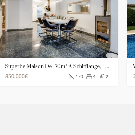
00€
850.000€
aie, Rodrigues, Île Maurice
Superbe Maison De 170m² À Schifflange, Luxembourg
850.000€
170
4
2