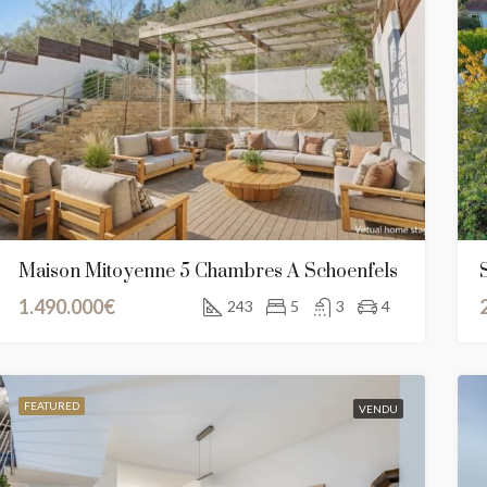
Maison Mitoyenne 5 Chambres À Schoenfels
1.490.000€
243
5
3
4
RED
A VENDRE
NEW CONSTRUCTION
FEATURED
VEN
FEATURED
VENDU