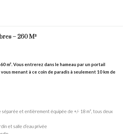
mbres – 260 M²
260 m². Vous entrerez dans le hameau par un portail
é, vous menant à ce coin de paradis à seulement 10 km de
ne séparée et entièrement équipée de +/- 18 m², tous deux
din et salle d’eau privée
ardin