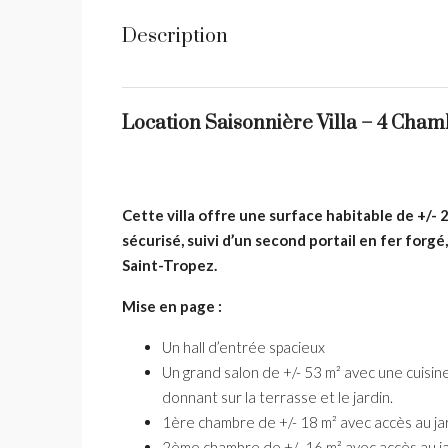
Description
Location Saisonnière Villa – 4 Cha
Cette villa offre une surface habitable de +/- 
sécurisé, suivi d’un second portail en fer forg
Saint-Tropez.
Mise en page :
Un hall d’entrée spacieux
Un grand salon de +/- 53 m² avec une cuisi
donnant sur la terrasse et le jardin.
1ère chambre de +/- 18 m² avec accès au jar
2ème chambre de +/- 16 m² avec accès au j