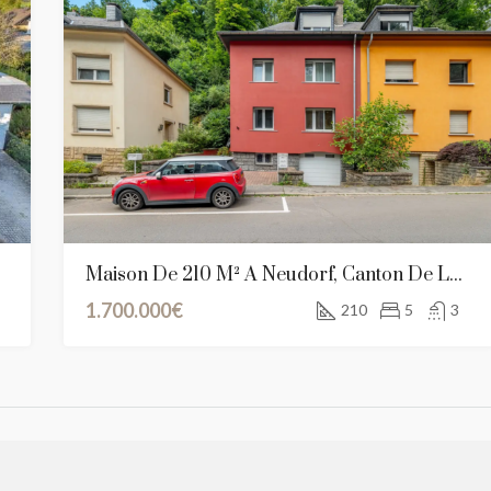
Maison De 210 M² À Neudorf, Canton De Luxembourg
1.700.000€
210
5
3