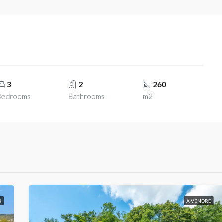
3
2
260
Bedrooms
Bathrooms
m2
N
A VENDRE