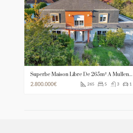
Superbe Maison Libre De 265m² À Mullendorf, Luxembourg
2.800.000€
265
5
3
1